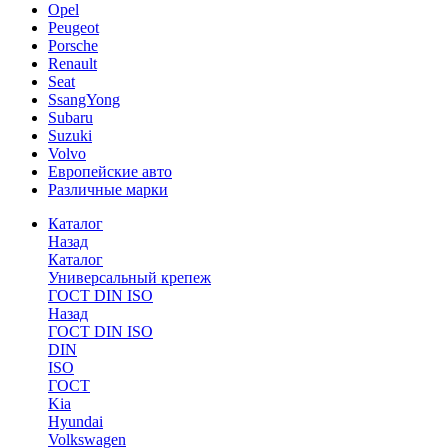
Opel
Peugeot
Porsche
Renault
Seat
SsangYong
Subaru
Suzuki
Volvo
Европейские авто
Различные марки
Каталог
Назад
Каталог
Универсальный крепеж
ГОСТ DIN ISO
Назад
ГОСТ DIN ISO
DIN
ISO
ГОСТ
Kia
Hyundai
Volkswagen