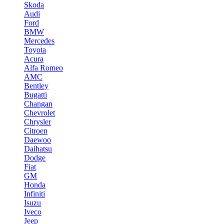
Skoda
Audi
Ford
BMW
Mercedes
Toyota
Acura
Alfa Romeo
AMC
Bentley
Bugatti
Changan
Chevrolet
Chrysler
Citroen
Daewoo
Daihatsu
Dodge
Fiat
GM
Honda
Infiniti
Isuzu
Iveco
Jeep