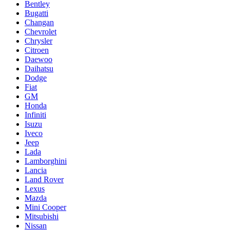
Bentley
Bugatti
Changan
Chevrolet
Chrysler
Citroen
Daewoo
Daihatsu
Dodge
Fiat
GM
Honda
Infiniti
Isuzu
Iveco
Jeep
Lada
Lamborghini
Lancia
Land Rover
Lexus
Mazda
Mini Cooper
Mitsubishi
Nissan