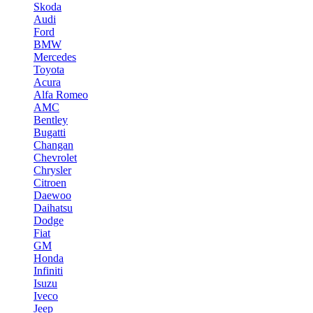
Skoda
Audi
Ford
BMW
Mercedes
Toyota
Acura
Alfa Romeo
AMC
Bentley
Bugatti
Changan
Chevrolet
Chrysler
Citroen
Daewoo
Daihatsu
Dodge
Fiat
GM
Honda
Infiniti
Isuzu
Iveco
Jeep