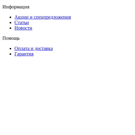
Информация
Акции и спецпредложения
Статьи
Новости
Помощь
Оплата и доставка
Гарантия
Контакты
ул. Ленина, 10
+7(953)166-55-22
Заказать звонок
Подписывайтесь на рассылку
Выберите рассылку
Первая кампания
Подписаться
2018 - 2026 © «Автоклипса.ру - интернет-магазин
автокрепежа»
Политика конфиденциальности
Этот сайт собирает cookie-файлы, данные об IP-адресе и