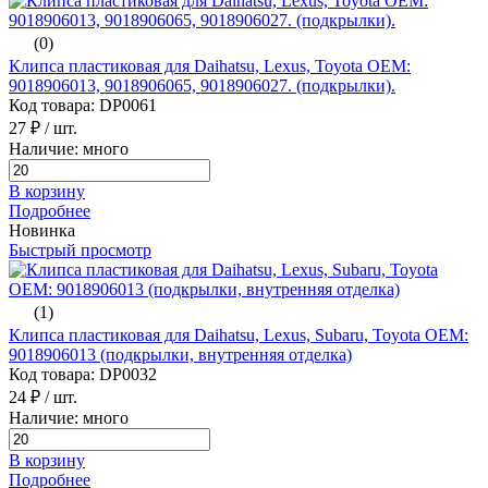
(0)
Клипса пластиковая для Daihatsu, Lexus, Toyota ОЕМ:
9018906013, 9018906065, 9018906027. (подкрылки).
Код товара: DP0061
27 ₽
/ шт.
Наличие: много
В корзину
Подробнее
Новинка
Быстрый просмотр
(1)
Клипса пластиковая для Daihatsu, Lexus, Subaru, Toyota ОЕМ:
9018906013 (подкрылки, внутренняя отделка)
Код товара: DP0032
24 ₽
/ шт.
Наличие: много
В корзину
Подробнее