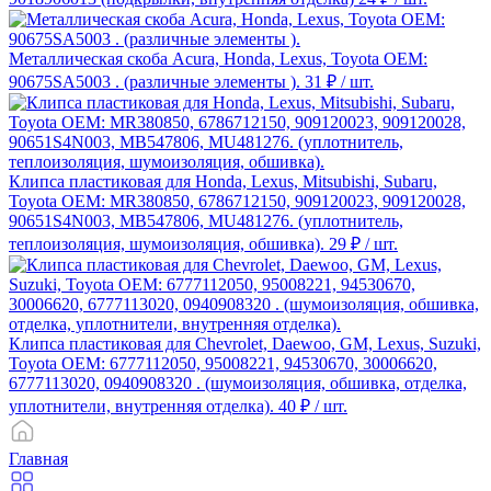
Металлическая скоба Acura, Honda, Lexus, Toyota ОЕМ:
90675SA5003 . (различные элементы ).
31 ₽
/ шт.
Клипса пластиковая для Honda, Lexus, Mitsubishi, Subaru,
Toyota ОЕМ: MR380850, 6786712150, 909120023, 909120028,
90651S4N003, MB547806, MU481276. (уплотнитель,
теплоизоляция, шумоизоляция, обшивка).
29 ₽
/ шт.
Клипса пластиковая для Chevrolet, Daewoo, GM, Lexus, Suzuki,
Toyota ОЕМ: 6777112050, 95008221, 94530670, 30006620,
6777113020, 0940908320 . (шумоизоляция, обшивка, отделка,
уплотнители, внутренняя отделка).
40 ₽
/ шт.
Главная