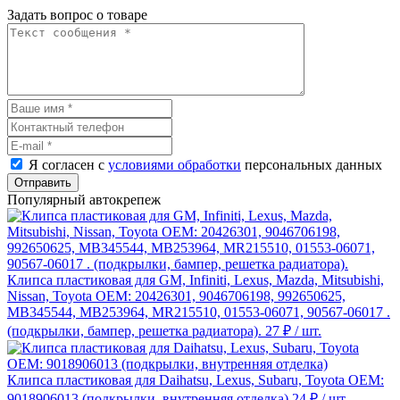
Задать вопрос о товаре
Я согласен с
условиями обработки
персональных данных
Отправить
Популярный автокрепеж
Клипса пластиковая для GM, Infiniti, Lexus, Mazda, Mitsubishi,
Nissan, Toyota ОЕМ: 20426301, 9046706198, 992650625,
MB345544, MB253964, MR215510, 01553-06071, 90567-06017 .
(подкрылки, бампер, решетка радиатора).
27 ₽
/ шт.
Клипса пластиковая для Daihatsu, Lexus, Subaru, Toyota ОЕМ:
9018906013 (подкрылки, внутренняя отделка)
24 ₽
/ шт.