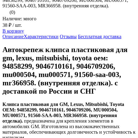
94858299, 9046710161, 9046709206, MU000504, MU000571,
91560-SAA-003, MR366958. (внутренняя отделка).
(0)
Наличие: много
38 ₽
/ шт.
В корзину
Описание
Характеристики
Отзывы
Бесплатная доставка
Автокрепеж клипса пластиковая для
gm, lexus, mitsubishi, toyota оем:
94858299, 9046710161, 9046709206,
mu000504, mu000571, 91560-saa-003,
mr366958. (внутренняя отделка). с
доставкой по России и СНГ
Клипса пластиковая для GM, Lexus, Mitsubishi, Toyota
ОЕМ: 94858299, 9046710161, 9046709206, MU000504,
MU000571, 91560-SAA-003, MR366958. (внутренняя
отделка).
предназначена для крепления элементов в
автомобилях GM. Изготовлена из высококачественных
материалов, обеспечивающих долговечность и устойчивость к
нагрузкам.