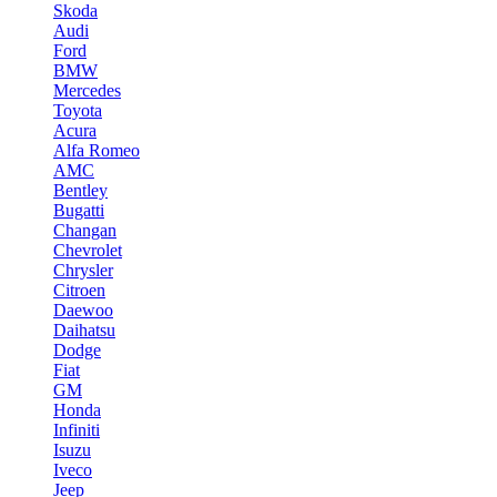
Skoda
Audi
Ford
BMW
Mercedes
Toyota
Acura
Alfa Romeo
AMC
Bentley
Bugatti
Changan
Chevrolet
Chrysler
Citroen
Daewoo
Daihatsu
Dodge
Fiat
GM
Honda
Infiniti
Isuzu
Iveco
Jeep