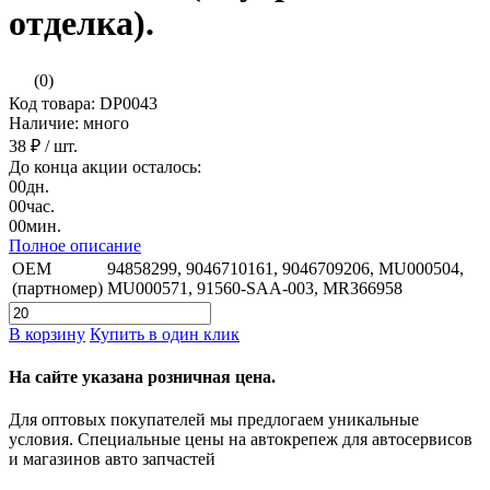
отделка).
(0)
Код товара: DP0043
Наличие: много
38 ₽
/ шт.
До конца акции осталось:
00
дн.
00
час.
00
мин.
Полное описание
OEM
94858299, 9046710161, 9046709206, MU000504,
(партномер)
MU000571, 91560-SAA-003, MR366958
В корзину
Купить в один клик
На сайте указана розничная цена.
Для оптовых покупателей мы предлогаем уникальные
условия. Специальные цены на автокрепеж для автосервисов
и магазинов авто запчастей